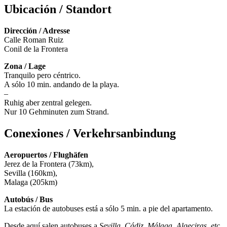
Ubicación / Standort
Dirección / Adresse
Calle Roman Ruiz
Conil de la Frontera
Zona / Lage
Tranquilo pero céntrico.
A sólo 10 min. andando de la playa.
–
Ruhig aber zentral gelegen.
Nur 10 Gehminuten zum Strand.
Conexiones / Verkehrsanbindung
Aeropuertos / Flughäfen
Jerez de la Frontera (73km),
Sevilla (160km),
Malaga (205km)
Autobús / Bus
La estación de autobuses está a sólo 5 min. a pie del apartamento.
Desde aquí salen autobuses a
Sevilla, Cádiz, Málaga, Algeciras, etc
.